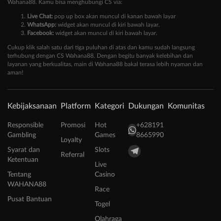
Wahana88. Kamu bisa menghubungi CS via:
Live Chat:
pop up box akan muncul di kanan bawah layar
WhatsApp:
widget akan muncul di kiri bawah layar.
Facebook:
widget akan muncul di kiri bawah layar.
Cukup klik salah satu dari tiga puluhan di atas dan kamu sudah langsung
terhubung dengan CS Wahana88. Dengan begitu banyak kelebihan dan
layanan yang berkualitas, main di Wahana88 bakal terasa lebih nyaman dan
aman!
Kebijaksanaan
Platform
Kategori
Dukungan
Komunitas
Responsible
Promosi
Hot
+628191
Gambling
Games
8665990
Loyalty
Syarat dan
Slots
Referral
Ketentuan
Live
Tentang
Casino
WAHANA88
Race
Pusat Bantuan
Togel
Olahraga