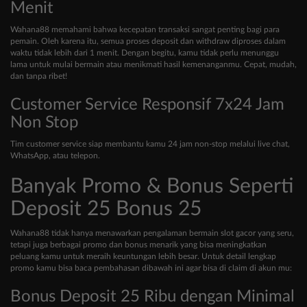
Menit
Wahana88 memahami bahwa kecepatan transaksi sangat penting bagi para
pemain. Oleh karena itu, semua proses deposit dan withdraw diproses dalam
waktu tidak lebih dari 1 menit. Dengan begitu, kamu tidak perlu menunggu
lama untuk mulai bermain atau menikmati hasil kemenanganmu. Cepat, mudah,
dan tanpa ribet!
Customer Service Responsif 7x24 Jam
Non Stop
Tim customer service siap membantu kamu 24 jam non-stop melalui live chat,
WhatsApp, atau telepon.
Banyak Promo & Bonus Seperti
Deposit 25 Bonus 25
Wahana88 tidak hanya menawarkan pengalaman bermain slot gacor yang seru,
tetapi juga berbagai promo dan bonus menarik yang bisa meningkatkan
peluang kamu untuk meraih keuntungan lebih besar. Untuk detail lengkap
promo kamu bisa baca pembahasan dibawah ini agar bisa di claim di akun mu:
Bonus Deposit 25 Ribu dengan Minimal