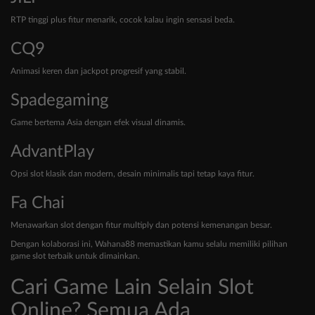
RTP tinggi plus fitur menarik, cocok kalau ingin sensasi beda.
CQ9
Animasi keren dan jackpot progresif yang stabil.
Spadegaming
Game bertema Asia dengan efek visual dinamis.
AdvantPlay
Opsi slot klasik dan modern, desain minimalis tapi tetap kaya fitur.
Fa Chai
Menawarkan slot dengan fitur multiply dan potensi kemenangan besar.
Dengan kolaborasi ini, Wahana88 memastikan kamu selalu memiliki pilihan
game slot terbaik untuk dimainkan.
Cari Game Lain Selain Slot
Online? Semua Ada