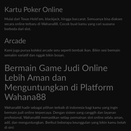
Kartu Poker Online
Mulai dari Texas Hold’em, blackjack, hingga baccarat. Semuanya bisa diakses
secara online terbaru di Wahana88. Cocok buat kamu yang cari suasana
berbeda dari slot.
Arcade
Kami juga punya koleksi arcade seru seperti tembak ikan. Bikin sesi bermain
semakin variatif dan nggak bikin bosan.
Bermain Game Judi Online
Lebih Aman dan
Menguntungkan di Platform
Wahana88
Wahana88 hadir sebagai pilihan terbaik di indonesia bagi kamu yang ingin
bermain judi online terpercaya. Dengan sistem yang canggih dan layanan
profesional, Wahana88 memastikan setiap permainan slot online selalu aman,
adil, dan menguntungkan. Berikut beberapa keunggulan yang bikin kamu betah
di sini: