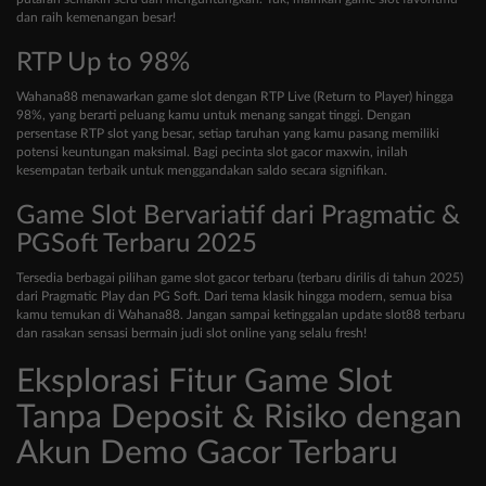
dan raih kemenangan besar!
RTP Up to 98%
Wahana88 menawarkan game slot dengan RTP Live (Return to Player) hingga
98%, yang berarti peluang kamu untuk menang sangat tinggi. Dengan
persentase RTP slot yang besar, setiap taruhan yang kamu pasang memiliki
potensi keuntungan maksimal. Bagi pecinta slot gacor maxwin, inilah
kesempatan terbaik untuk menggandakan saldo secara signifikan.
Game Slot Bervariatif dari Pragmatic &
PGSoft Terbaru 2025
Tersedia berbagai pilihan game slot gacor terbaru (terbaru dirilis di tahun 2025)
dari Pragmatic Play dan PG Soft. Dari tema klasik hingga modern, semua bisa
kamu temukan di Wahana88. Jangan sampai ketinggalan update slot88 terbaru
dan rasakan sensasi bermain judi slot online yang selalu fresh!
Eksplorasi Fitur Game Slot
Tanpa Deposit & Risiko dengan
Akun Demo Gacor Terbaru