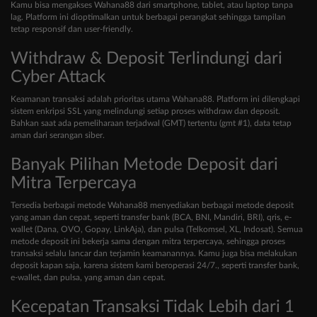
Kamu bisa mengakses Wahana88 dari smartphone, tablet, atau laptop tanpa
lag. Platform ini dioptimalkan untuk berbagai perangkat sehingga tampilan
tetap responsif dan user-friendly.
Withdraw & Deposit Terlindungi dari
Cyber Attack
Keamanan transaksi adalah prioritas utama Wahana88. Platform ini dilengkapi
sistem enkripsi SSL yang melindungi setiap proses withdraw dan deposit.
Bahkan saat ada pemeliharaan terjadwal (GMT) tertentu (gmt #1), data tetap
aman dari serangan siber.
Banyak Pilihan Metode Deposit dari
Mitra Terpercaya
Tersedia berbagai metode Wahana88 menyediakan berbagai metode deposit
yang aman dan cepat, seperti transfer bank (BCA, BNI, Mandiri, BRI), qris, e-
wallet (Dana, OVO, Gopay, LinkAja), dan pulsa (Telkomsel, XL, Indosat). Semua
metode deposit ini bekerja sama dengan mitra terpercaya, sehingga proses
transaksi selalu lancar dan terjamin keamanannya. Kamu juga bisa melakukan
deposit kapan saja, karena sistem kami beroperasi 24/7., seperti transfer bank,
e-wallet, dan pulsa, yang aman dan cepat.
Kecepatan Transaksi Tidak Lebih dari 1