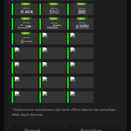
* Selama bank maintenance dan bank offline deposit dan penarikan
tidak dapat diproses
Deposit
Penarikan