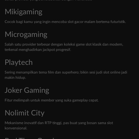
Mikigaming
Cocok bagi kamu yang ingin mencoba slot gacor malam bertema futuristik.
Microgaming
Salah satu provider terbesar dengan koleksi game slot klasik dan modern,
terkenal menghadirkan jackpot progresif.
Playtech
Sering menampilkan tema film dan superhero; bikin sesi judi slot online jadi
makin hidup.
Joker Gaming
Fitur melimpah untuk member yang suka gameplay cepat.
Nolimit City
Mekanisme inovatif dan RTP tinggi, pas buat yang bosan sama slot
konvensional.