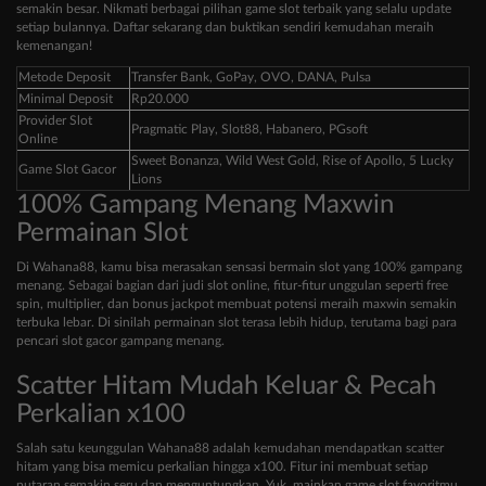
semakin besar. Nikmati berbagai pilihan game slot terbaik yang selalu update
setiap bulannya. Daftar sekarang dan buktikan sendiri kemudahan meraih
kemenangan!
Metode Deposit
Transfer Bank, GoPay, OVO, DANA, Pulsa
Minimal Deposit
Rp20.000
Provider Slot
Pragmatic Play, Slot88, Habanero, PGsoft
Online
Sweet Bonanza, Wild West Gold, Rise of Apollo, 5 Lucky
Game Slot Gacor
Lions
100% Gampang Menang Maxwin
Permainan Slot
Di Wahana88, kamu bisa merasakan sensasi bermain slot yang 100% gampang
menang. Sebagai bagian dari judi slot online, fitur-fitur unggulan seperti free
spin, multiplier, dan bonus jackpot membuat potensi meraih maxwin semakin
terbuka lebar. Di sinilah permainan slot terasa lebih hidup, terutama bagi para
pencari slot gacor gampang menang.
Scatter Hitam Mudah Keluar & Pecah
Perkalian x100
Salah satu keunggulan Wahana88 adalah kemudahan mendapatkan scatter
hitam yang bisa memicu perkalian hingga x100. Fitur ini membuat setiap
putaran semakin seru dan menguntungkan. Yuk, mainkan game slot favoritmu