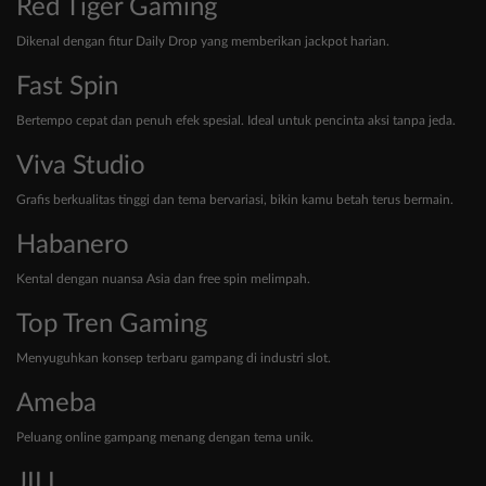
Red Tiger Gaming
Dikenal dengan fitur Daily Drop yang memberikan jackpot harian.
Fast Spin
Bertempo cepat dan penuh efek spesial. Ideal untuk pencinta aksi tanpa jeda.
Viva Studio
Grafis berkualitas tinggi dan tema bervariasi, bikin kamu betah terus bermain.
Habanero
Kental dengan nuansa Asia dan free spin melimpah.
Top Tren Gaming
Menyuguhkan konsep terbaru gampang di industri slot.
Ameba
Peluang online gampang menang dengan tema unik.
JILI