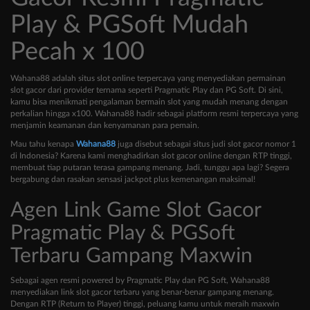
Play & PGSoft Mudah
Pecah x 100
Wahana88 adalah situs slot online terpercaya yang menyediakan permainan
slot gacor dari provider ternama seperti Pragmatic Play dan PG Soft. Di sini,
kamu bisa menikmati pengalaman bermain slot yang mudah menang dengan
perkalian hingga x100. Wahana88 hadir sebagai platform resmi terpercaya yang
menjamin keamanan dan kenyamanan para pemain.
Mau tahu kenapa
Wahana88
juga disebut sebagai situs judi slot gacor nomor 1
di Indonesia? Karena kami menghadirkan slot gacor online dengan RTP tinggi,
membuat tiap putaran terasa gampang menang. Jadi, tunggu apa lagi? Segera
bergabung dan rasakan sensasi jackpot plus kemenangan maksimal!
Agen Link Game Slot Gacor
Pragmatic Play & PGSoft
Terbaru Gampang Maxwin
Sebagai agen resmi powered by Pragmatic Play dan PG Soft, Wahana88
menyediakan link slot gacor terbaru yang benar-benar gampang menang.
Dengan RTP (Return to Player) tinggi, peluang kamu untuk meraih maxwin