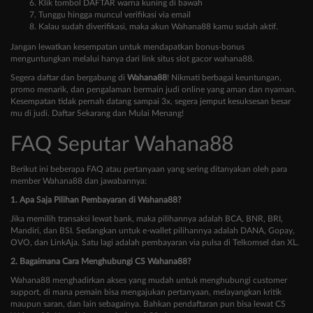
Klik tombol DAFTAR warna kuning di bawah
Tunggu hingga muncul verifikasi via email
Kalau sudah diverifikasi, maka akun Wahana88 kamu sudah aktif.
Jangan lewatkan kesempatan untuk mendapatkan bonus-bonus
menguntungkan melalui hanya dari link situs slot gacor wahana88.
Segera daftar dan bergabung di
Wahana88
! Nikmati berbagai keuntungan,
promo menarik, dan pengalaman bermain judi online yang aman dan nyaman.
Kesempatan tidak pernah datang sampai 3x, segera jemput kesuksesan besar
mu di judi. Daftar Sekarang dan Mulai Menang!
FAQ Seputar Wahana88
Berikut ini beberapa FAQ atau pertanyaan yang sering ditanyakan oleh para
member Wahana88 dan jawabannya:
1. Apa Saja Pilihan Pembayaran di Wahana88?
Jika memilih transaksi lewat bank, maka pilihannya adalah BCA, BNR, BRI,
Mandiri, dan BSI. Sedangkan untuk e-wallet pilihannya adalah DANA, Gopay,
OVO, dan LinkAja. Satu lagi adalah pembayaran via pulsa di Telkomsel dan XL.
2. Bagaimana Cara Menghubungi CS Wahana88?
Wahana88 menghadirkan akses yang mudah untuk menghubungi customer
support, di mana pemain bisa mengajukan pertanyaan, melayangkan kritik
maupun saran, dan lain sebagainya. Bahkan pendaftaran pun bisa lewat CS