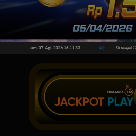
Jum, 07-Agt-2026 16.11.33
Pemeliharaan Terjadwal: CQ9 pada 07-Agt-2026 dari 13.42.58 sampai 22.00.00. 
JACKPOT
PLAY