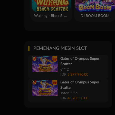
Wukong - Black Scatter
DJ BOOM BOOM
PEMENANG MESIN SLOT
Gates of Olympus Super
Scatter
e***2
IDR
5,377,990.00
Gates of Olympus Super
Scatter
soton****o
IDR
4,370,550.00
Gates of Olympus 1000
va****9