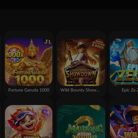
Fortune Garuda 1000
Wild Bounty Showdown
Epic Ze 