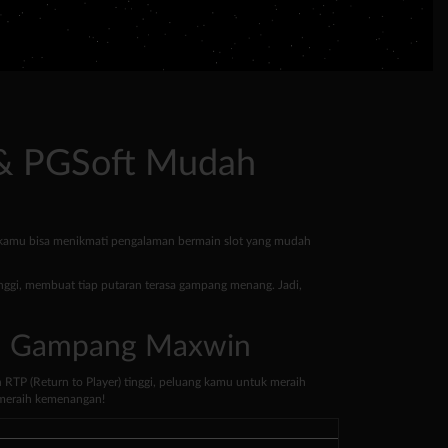
 & PGSoft Mudah
i, kamu bisa menikmati pengalaman bermain slot yang mudah
inggi, membuat tiap putaran terasa gampang menang. Jadi,
aru Gampang Maxwin
TP (Return to Player) tinggi, peluang kamu untuk meraih
n meraih kemenangan!